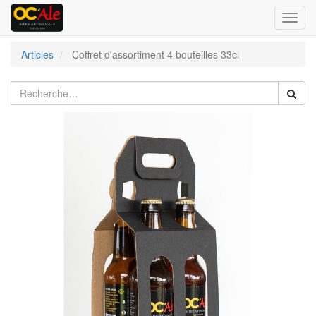
Bascu
la
navig
Articles
Coffret d'assortiment 4 bouteilles 33cl