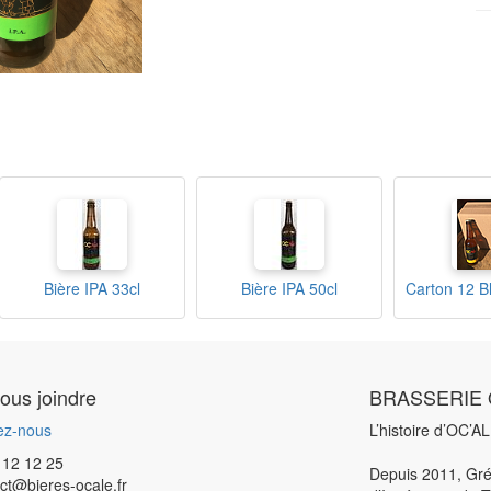
Bière IPA 33cl
Bière IPA 50cl
Carton 12 B
ous joindre
BRASSERIE 
ez-nous
L’histoire d’OC’A
 12 12 25
Depuis 2011, Gré
ct@bieres-ocale.fr