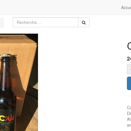
Accue
2
Ca
De
At
am