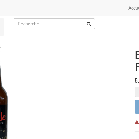
Accue
5